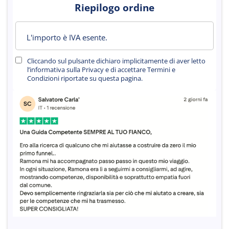
r
Riepilogo ordine
i
i
L'importo è IVA esente.
Cliccando sul pulsante dichiaro implicitamente di aver letto
l’informativa sulla Privacy e di accettare Termini e
Condizioni riportate su questa pagina.
d
z
n